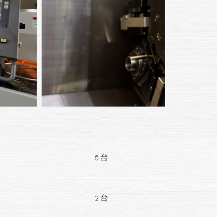
5台
2台