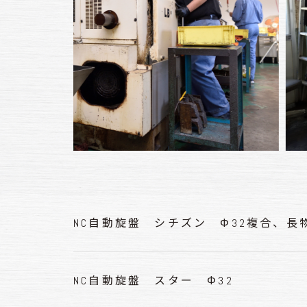
NC自動旋盤 シチズン Φ32複合、長物
NC自動旋盤 スター Φ32