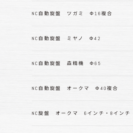
NC自動旋盤 ツガミ Φ16複合
NC自動旋盤 ミヤノ Φ42
NC自動旋盤 森精機 Φ65
NC自動旋盤 オークマ Φ40複合
NC旋盤 オークマ 6インチ・8インチ