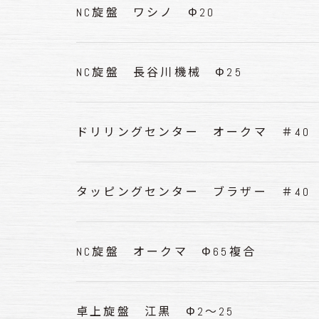
NC旋盤 ワシノ Φ20
NC旋盤 長谷川機械 Φ25
ドリリングセンター オークマ ＃40
タッピングセンター ブラザー ＃40
NC旋盤 オークマ Φ65複合
卓上旋盤 江黒 Φ2～25