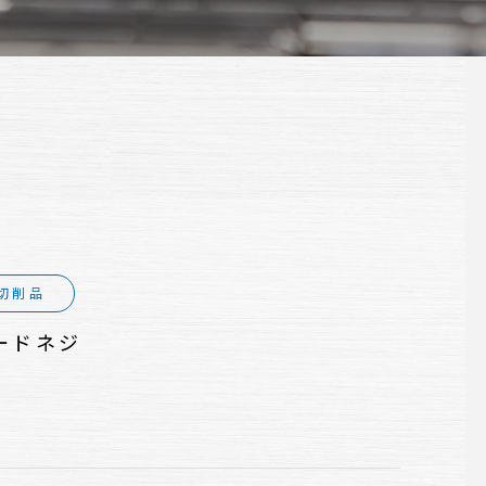
切削品
ードネジ